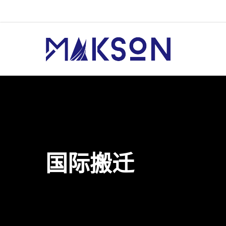
国际搬迁
Hit enter to search or ESC to close